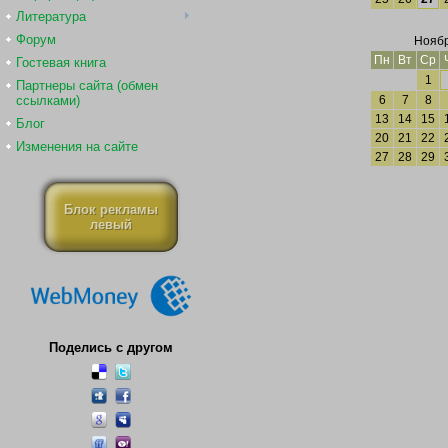
Литература
Форум
Ноябр
Пн
Вт
Ср
Гостевая книга
1
Партнеры сайта (обмен
ссылками)
6
7
8
13
14
15
Блог
20
21
22
Изменения на сайте
27
28
29
Блок рекламы
левый
Поделись с другом