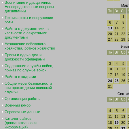
Воспитание и дисциплина.
Март
Непосредственные вопросы
дисциплины
Пн
Вт
Ср
1
Техника роты и вооружение
роты
6
7
8
13
14
15
Работа с документами, в
частности с секретными
20
21
22
документами
27
28
29
Назначение войскового
Июль
хозяйства, ротное хозяйство
Пн
Вт
Ср
Прием и сдача дел и
должности офицерами
3
4
5
Содержание службы войск,
10
11
12
приказ по службе войск
17
18
19
Работа с кадрами
24
25
26
Общие меры безопасности
31
при прохождении воинской
службы
Сентяб
Организация работы
Пн
Вт
Ср
Военный юмор
4
5
6
Справочные данные
11
12
13
Каталог сайтов
(дополнительнаня
18
19
20
информация)
25
26
27