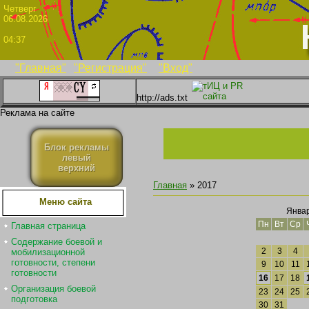
Четве
06.08.2026
04:37
"Главная"
"Регистрация"
"Вход"
http://ads.txt
Реклама на сайте
Блок рекламы
левый
верхний
Главная
»
2017
Меню сайта
Январ
Пн
Вт
Ср
Главная страница
Содержание боевой и
2
3
4
мобилизационной
готовности, степени
9
10
11
готовности
16
17
18
Организация боевой
23
24
25
подготовка
30
31