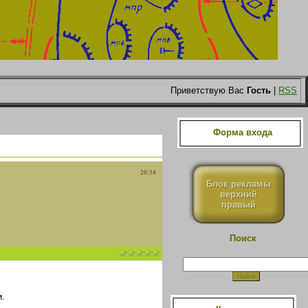
Приветствую Вас
Гость
|
RSS
Форма входа
20:34
Блок рекламы
верхний
правый
Поиск
.