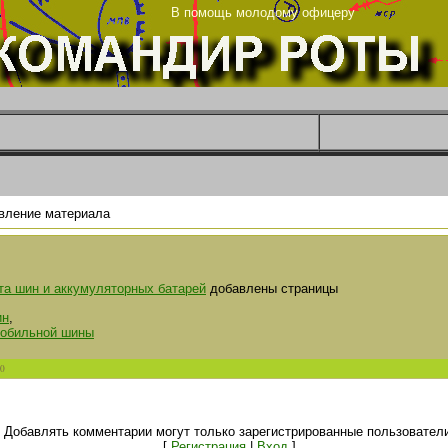
ца
В помощь молодому офицеру
вление материала
та шин и аккумуляторных батарей
добавлены страницы
ин
,
мобильной шины
0
Добавлять комментарии могут только зарегистрированные пользователи
[
Регистрация
|
Вход
]