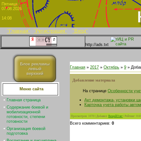
Пятни
07.08.2026
14:08
"Главная"
"Регистрация"
"Вход"
http://ads.txt
Блок рекламы
Главная
»
2017
»
Октябрь
»
9
» Доба
левый
верхний
Добавление материала
Меню сайта
На странице
Особенности уче
Акт демонтажа- установки ш
Главная страница
Карточка учета работы авто
Содержание боевой и
мобилизационной
Просмотров
:
1070
|
Добавил
:
ВещийОлег
|
Рейтинг
:
0.0
/
готовности, степени
готовности
Всего комментариев
:
0
Организация боевой
подготовка
Воспитание и дисциплина.