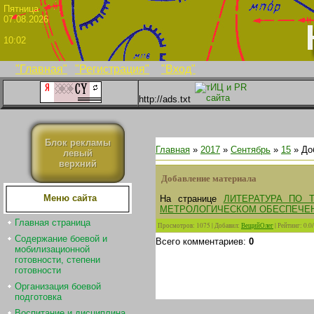
Пятни
07.08.2026
10:02
"Главная"
"Регистрация"
"Вход"
http://ads.txt
Блок рекламы
Главная
»
2017
»
Сентябрь
»
15
» До
левый
верхний
Добавление материала
Меню сайта
На странице
ЛИТЕРАТУРА ПО 
МЕТРОЛОГИЧЕСКОМ ОБЕСПЕЧЕ
Главная страница
Просмотров
:
1075
|
Добавил
:
ВещийОлег
|
Рейтинг
:
0.0
/
Содержание боевой и
Всего комментариев
:
0
мобилизационной
готовности, степени
готовности
Организация боевой
подготовка
Воспитание и дисциплина.