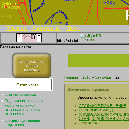
Суббо
08.08.2026
22:28
"Главная"
"Регистрация"
"Вход"
http://ads.txt
Реклама на сайте
Блок рекламы
левый
верхний
Главная
»
2016
»
Сентябрь
»
22
Меню сайта
Изменения на страницах
Главная страница
Внесены изменения на стран
Содержание боевой и
мобилизационной
СПАЛЬНОЕ ПОМЕЩЕНИЕ
готовности, степени
ПОЛЕВОЙ ВЫХОД
готовности
КЛАДОВАЯ ДЛЯ ХРАНЕНИ
СТЕНД С ДОКУМЕНТАЦИЕ
Организация боевой
СУШИЛКА
подготовка