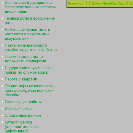
Воспитание и дисциплина.
Просмотров:
1213
|
Добавил:
ВещийОлег
|
Дата:
22.09
Непосредственные вопросы
дисциплины
Техника роты и вооружение
роты
Работа с документами, в
частности с секретными
документами
Назначение войскового
хозяйства, ротное хозяйство
Прием и сдача дел и
должности офицерами
Содержание службы войск,
приказ по службе войск
Работа с кадрами
Общие меры безопасности
при прохождении воинской
службы
Организация работы
Военный юмор
Справочные данные
Каталог сайтов
(дополнительнаня
информация)