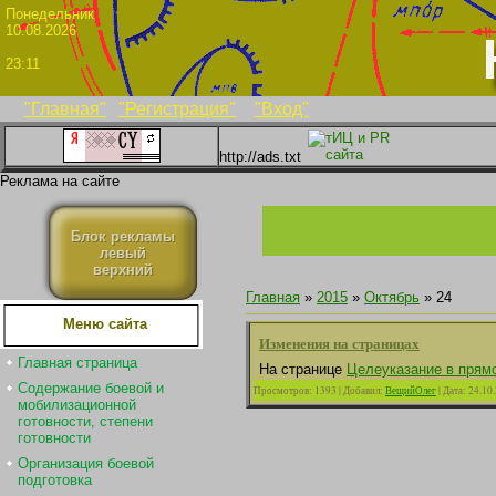
Понедел
10.08.2026
23:11
"Главная"
"Регистрация"
"Вход"
http://ads.txt
Реклама на сайте
Блок рекламы
левый
верхний
Главная
»
2015
»
Октябрь
»
24
Меню сайта
Изменения на страницах
Главная страница
На странице
Целеуказание в прям
Содержание боевой и
Просмотров:
1393
|
Добавил:
ВещийОлег
|
Дата:
24.10
мобилизационной
готовности, степени
готовности
Организация боевой
подготовка