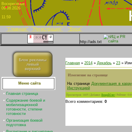
Воскрес
09.08.2026
11:59
"Главная"
"Регистрация"
"Вход"
http://ads.txt
Блок рекламы
Главная
»
2014
»
Декабрь
»
23
» Изм
левый
верхний
Изменение на странице
Меню сайта
На странице
Документация в кара
Инструкцией
Главная страница
Просмотров
:
1605
|
Добавил
:
ВещийОлег
|
Рейтинг
:
0.0
/
Содержание боевой и
Всего комментариев
:
0
мобилизационной
готовности, степени
готовности
Организация боевой
подготовка
Воспитание и дисциплина.