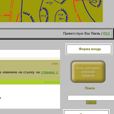
Приветствую Вас
Гость
|
RSS
Форма входа
15:04
Блок рекламы
верхний
а изменена на ссылку на
страницу с
правый
Поиск
.