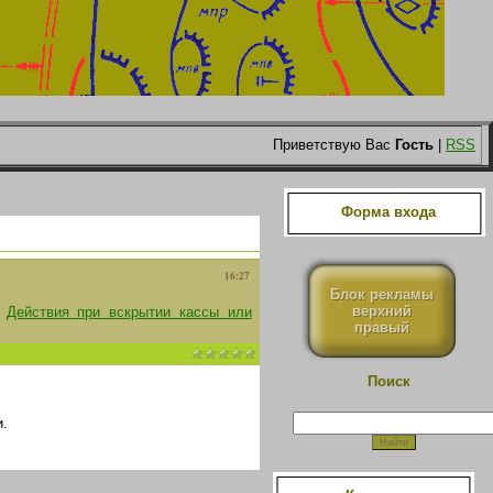
Приветствую Вас
Гость
|
RSS
Форма входа
16:27
Блок рекламы
верхний
а
Действия при вскрытии кассы или
правый
Поиск
.