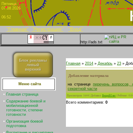
Пятни
07.08.2026
06:52
"Главная"
"Регистрация"
"Вход"
http://ads.txt
Блок рекламы
Главная
»
2014
»
Декабрь
»
23
» Доб
левый
верхний
Добавление материала
Меню сайта
на странице
перечень вопросов,
секретной части
Главная страница
Просмотров
:
1644
|
Добавил
:
ВещийОлег
|
Рейтинг
:
0.0
/
Содержание боевой и
Всего комментариев
:
0
мобилизационной
готовности, степени
готовности
Организация боевой
подготовка
Воспитание и дисциплина.