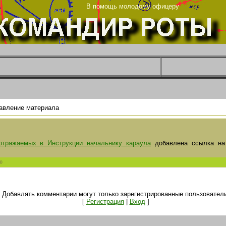
ца
В помощь молодому офицеру
авление материала
 отражаемых в Инструкции начальнику караула
добавлена ссылка н
0
Добавлять комментарии могут только зарегистрированные пользователи
[
Регистрация
|
Вход
]