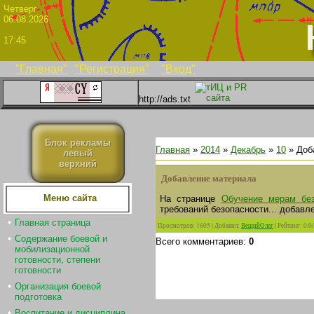
Четве
06.08.2026
17:45
"Главная"
"Регистрация"
"Вход"
http://ads.txt
Блок рекламы
Главная
»
2014
»
Декабрь
»
10
» Доб
левый
верхний
Добавление материала
Меню сайта
На странице
Обучение мерам без
требований безопасности... добавл
Главная страница
Просмотров
:
1605
|
Добавил
:
ВещийОлег
|
Рейтинг
:
0.0
/
Содержание боевой и
Всего комментариев
:
0
мобилизационной
готовности, степени
готовности
Организация боевой
подготовка
Воспитание и дисциплина.