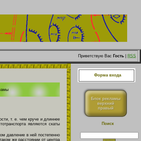
Приветствую Вас
Гость
|
RSS
Форма входа
ламы
Блок рекламы
верхний
правый
ти, т. е. чем круче и длиннее
Поиск
тотранспорта являются скаты
том давление в ней постепенно
таком же расстоянии от центра