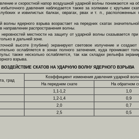
авление и скоростной напор воздушной ударной волны понижаются на о
 избыточного давления наблюдается также за холмами с крутыми ска
лубоких и извилистых балках, оврагах, рвах и т. п., расположенных
 волны ядерного взрыва возрастает на передних скатах значительной 
 в направлении распространения волны.
 неровностей местности на защиту от ударной волны сказывается при
олько в дальней зоне.
точной высоте (глубине) экранируют световое излучение и создают
ительно ослабляется в зонах полного затенения, куда проникают тол
пульс также несколько ослабляется, так как складки рельефа экран
ерного взрыва.
ВОЗДЕЙСТВИЕ СКАТОВ НА УДАРНУЮ ВОЛНУ ЯДЕРНОГО ВЗРЫВА
Коэффициент изменения давления ударной вол
та, град
На переднем скате
На обратном с
1,1-1,2
1,0
1,2-1,4
0,9
2,0
0,7
2,5
0,5