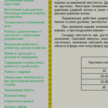
Организация боевой
взрыва на равнинной местности. Д
подготовка
их крутизны. Некоторое понижение
Воспитание и дисциплина.
давление ударной волны в узких г
Непосредственные вопросы
распространения волны.
дисциплины
Поражающее действие ударной
балках и узких долинах, вытянутых
Техника роты и вооружение
роты
При наземном взрыве влияние
взрыва, а при воздушном взрыве— т
Работа с документами, в
Складки местности при доста
частности с секретными
затенения. Световой импульс знач
документами
частичного затенения световой им
Назначение войскового
области (сферы или полусферы) яд
хозяйства, ротное хозяйство
Прием и сдача дел и
должности офицерами
Крутизна ска
Содержание службы войск,
приказ по службе войск
10
Работа с кадрами
10-15
Общие меры безопасности
при прохождении воинской
15-30
службы
45
Организация работы
Военный юмор
Справочные данные
Каталог сайтов