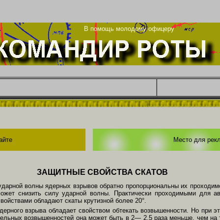
ца
В помощь молодому офицеру
айте
Место для рек
ЗАЩИТНЫЕ СВОЙСТВА СКАТОВ
ударной волны ядерных взрывов обратно пропорциональны их проходимос
может снизить силу ударной волны. Практически проходимыми для ав
свойствами обладают скаты крутизной более 20°.
ядерного взрыва обладает свойством обтекать возвышенности. Но при э
тельных возвышенностей она может быть в 2— 2,5 раза меньше, чем на 