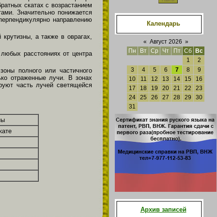
братных скатах с возрастанием
тами. Значительно понижается
 перпендикулярно направлению
Календарь
крутизны, а также в оврагах,
«
Август 2026
»
Пн
Вт
Ср
Чт
Пт
Сб
Вс
 любых расстояниях от центра
1
2
3
4
5
6
7
8
9
 зоны полного или частичного
ько отраженные лучи. В зонах
10
11
12
13
14
15
16
ируют часть лучей светящейся
17
18
19
20
21
22
23
24
25
26
27
28
29
30
31
ны
кате
Архив записей