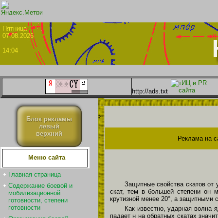
Пятни
07.08.2026
14:04
http://ads.txt
>
Блок рекламы
левый
верхний
Реклама на с
Меню сайта
Главная страница
Защитные свойства скатов от 
Содержание боевой и
скат, тем в большей степени он 
мобилизационной
крутизной менее 20°, а защитными 
готовности, степени
готовности
Как известно, ударная волна 
падает н на обратных скатах значи