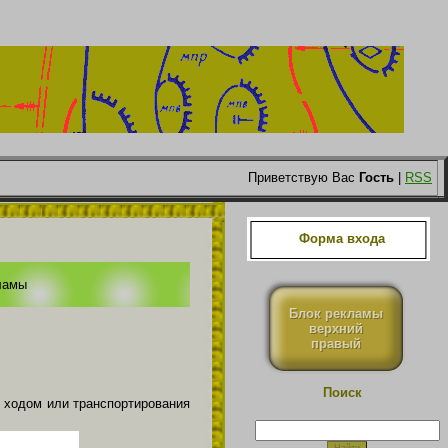
Приветствую Вас
Гость
|
RSS
Форма входа
ламы
Блок рекламы
верхний
правый
Поиск
 ходом или транспортирования