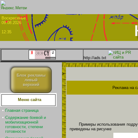
Воскрес
09.08.2026
12:35
http://ads.txt
>
Блок рекламы
левый
верхний
Реклама на с
Меню сайта
Главная страница
Содержание боевой и
мобилизационной
Примеры использования подру
готовности, степени
приведены на рисунке
готовности