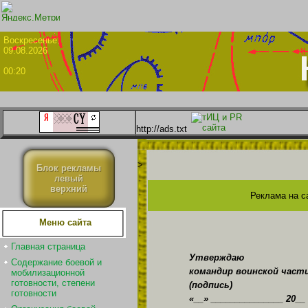
Воскрес
09.08.2026
00:20
http://ads.txt
>
Блок рекламы
левый
верхний
Реклама на с
Меню сайта
Главная страница
Утверждаю
Содержание боевой и
командир воинской части 
мобилизационной
готовности, степени
(подпись)
готовности
«__» _______________ 20__