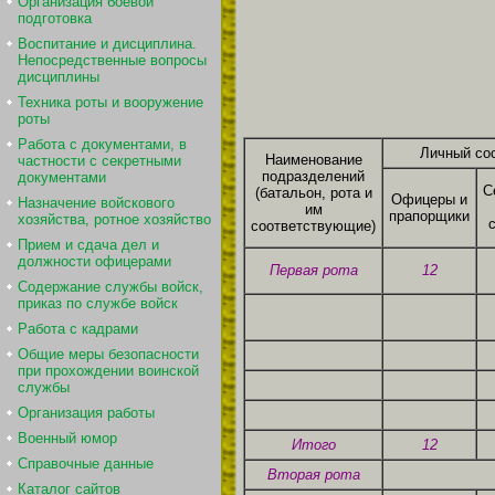
Организация боевой
подготовка
Воспитание и дисциплина.
Непосредственные вопросы
дисциплины
Техника роты и вооружение
роты
Работа с документами, в
Личный со
Наименование
частности с секретными
подразделений
документами
С
(батальон, рота и
Офицеры и
Назначение войскового
им
прапорщики
хозяйства, ротное хозяйство
соответствующие)
Прием и сдача дел и
должности офицерами
Первая рота
12
Содержание службы войск,
приказ по службе войск
Работа с кадрами
Общие меры безопасности
при прохождении воинской
службы
Организация работы
Военный юмор
Итого
12
Справочные данные
Вторая рота
Каталог сайтов