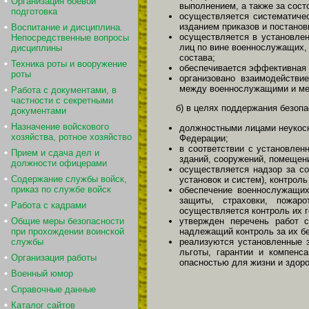
Организация боевой
выполнением, а также за сост
подготовка
осуществляется систематичес
изданием приказов и постано
Воспитание и дисциплина.
осуществляется в установле
Непосредственные вопросы
лиц по вине военнослужащих,
дисциплины
состава;
Техника роты и вооружение
обеспечивается эффективная 
роты
организовано взаимодействи
между военнослужащими и ме
Работа с документами, в
частности с секретными
б) в целях поддержания безоп
документами
Назначение войскового
должностными лицами неукос
хозяйства, ротное хозяйство
Федерации;
в соответствии с установлен
Прием и сдача дел и
зданий, сооружений, помещени
должности офицерами
осуществляется надзор за со
Содержание службы войск,
установок и систем), контроль
приказ по службе войск
обеспечение военнослужащих
защиты, страховки, пожар
Работа с кадрами
осуществляется контроль их г
утвержден перечень работ 
Общие меры безопасности
надлежащий контроль за их б
при прохождении воинской
реализуются установленные 
службы
льготы, гарантии и компенс
Организация работы
опасностью для жизни и здоро
Военный юмор
Справочные данные
Каталог сайтов