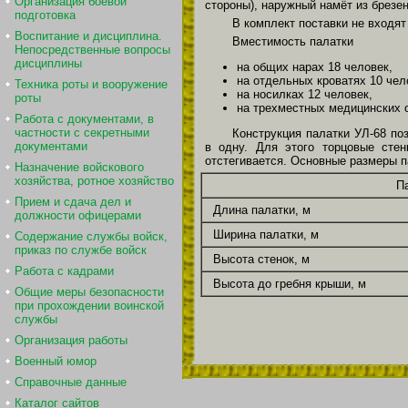
Организация боевой
стороны), наружный намёт из брезе
подготовка
В комплект поставки не входят
Воспитание и дисциплина.
Вместимость палатки
Непосредственные вопросы
дисциплины
на общих нарах 18 человек,
на отдельных кроватях 10 чел
Техника роты и вооружение
на носилках 12 человек,
роты
на трехместных медицинских с
Работа с документами, в
частности с секретными
Конструкция палатки УЛ-68 по
документами
в одну. Для этого торцовые сте
отстегивается. Основные размеры п
Назначение войскового
хозяйства, ротное хозяйство
П
Прием и сдача дел и
Длина палатки, м
должности офицерами
Ширина палатки, м
Содержание службы войск,
приказ по службе войск
Высота стенок, м
Работа с кадрами
Высота до гребня крыши, м
Общие меры безопасности
при прохождении воинской
службы
Организация работы
Военный юмор
Справочные данные
Каталог сайтов