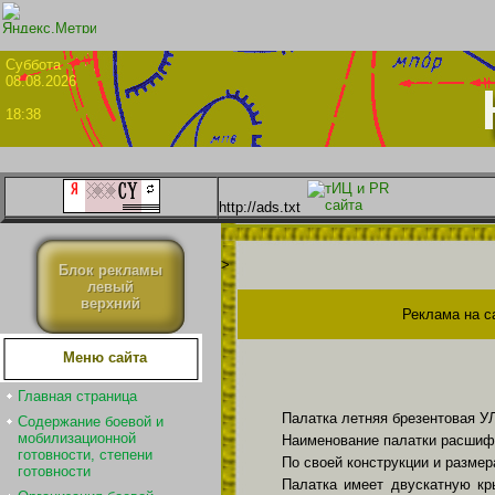
Суббо
08.08.2026
18:38
http://ads.txt
>
Блок рекламы
левый
верхний
Реклама на с
Меню сайта
Главная страница
Палатка летняя брезентовая УЛ
Содержание боевой и
мобилизационной
Наименование палатки расшифр
готовности, степени
По своей конструкции и размер
готовности
Палатка имеет двускатную кр