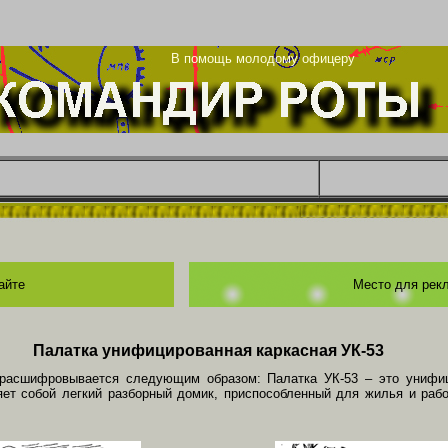
ца
В помощь молодому офицеру
айте
Место для рек
Палатка унифицированная каркасная УК-53
 расшифровывается следующим образом: Палатка УК-53 – это унифиц
яет собой легкий разборный домик, приспособленный для жилья и раб