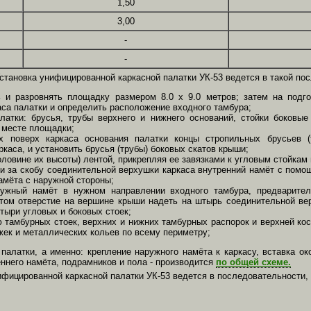
1,50
3,00
-
-
становка унифицированной каркасной палатки УК-53 ведется в такой по
 и разровнять площадку размером 8.0 х 9.0 метров; затем на подг
аса палатки и определить расположение входного тамбура;
латки: брусья, трубы верхнего и нижнего оснований, стойки боковые
м месте площадки;
х поверх каркаса основания палатки концы стропильных брусьев (
каса, и установить брусья (трубы) боковых скатов крыши;
половине их высоты) лентой, прикрепляя ее завязками к угловым стойкам
и за скобу соединительной верхушки каркаса внутренний намёт с помо
амёта с наружной стороны;
ружный намёт в нужном направлении входного тамбура, предварите
том отверстие на вершине крыши надеть на штырь соединительной вер
тыри угловых и боковых стоек;
 тамбурных стоек, верхних и нижних тамбурных распорок и верхней кос
ек и металлических кольев по всему периметру;
палатки, а именно: крепление наружного намёта к каркасу, вставка о
еннего намёта, подрамников и пола - производится
по общей схеме.
ифицированной каркасной палатки УК-53 ведется в последовательности, 