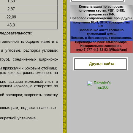
1,50
2,87
22,09
43,0
следовательности:
отовленной площадке намётить
 и угловые, распорки угловые;
труб), соединенных шарнирно-
Друзья сайта
 и пряжками к боковым стойкам;
щью крючка, расположенного на
льно вставив железный лист в
хушки каркаса, а отверстия по
ой распорки; закрепить палатку
конных рам, подвеска навесных
обратной установке.