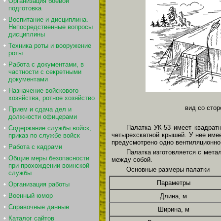
Организация боевой
подготовка
Воспитание и дисциплина.
Непосредственные вопросы
дисциплины
Техника роты и вооружение
роты
Работа с документами, в
частности с секретными
документами
Назначение войскового
хозяйства, ротное хозяйство
вид со сто
Прием и сдача дел и
должности офицерами
Палатка УК-53 имеет квадрат
Содержание службы войск,
четырехскатной крышей. У нее име
приказ по службе войск
предусмотрено одно вентиляционно
Работа с кадрами
Палатка изготовляется с мет
Общие меры безопасности
между собой.
при прохождении воинской
Основные размеры палатки
службы
Параметры
Организация работы
Военный юмор
Длина, м
Справочные данные
Ширина, м
Каталог сайтов