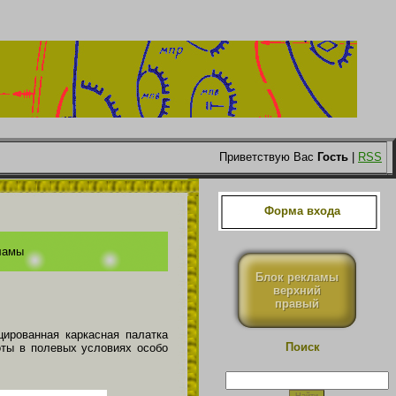
Приветствую Вас
Гость
|
RSS
Форма входа
ламы
Блок рекламы
верхний
правый
ированная каркасная палатка
Поиск
оты в полевых условиях особо