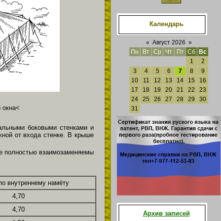
Календарь
«
Август 2026
»
Пн
Вт
Ср
Чт
Пт
Сб
Вс
1
2
3
4
5
6
7
8
9
10
11
12
13
14
15
16
17
18
19
20
21
22
23
24
25
26
27
28
29
30
ы окна<
31
кальными боковыми стенками и
жной от входа стенке. В крыше
ые полностью взаимозаменяемы
по внутреннему намёту
4,70
4,70
Архив записей