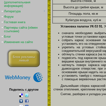
Высота стенок, м
(дополнительнаня
информация)
Высота до гребня крыши, м
Литература
Площадь пола, кв.м
Форум
Кубатура воздуха, куб.м
Гостевая книга
Установка палатки УК-53 91.
У
Партнеры сайта (обмен
ссылками)
сначала необходимо выбрать
Блог
угловые точки установки карк
собрать каркас основания па
Изменения на сайте
установить его на отведенно
укрепить на угловых стойка
соединительной верхушкой кар
обтянуть стенки каркаса (на 
Блок рекламы
подвесить под каркасом крыш
левый
вершине крыши внутреннего н
натянуть поверх каркаса на
дымоходное отверстие; при э
основанию крыши надеть на ш
установить тамбур с помощью
с помощью веревочных растяж
Дальнейшая сборка каркасной 
стенок отепления, крепление внутр
Поделись с другом
Снятие, разборка и укладка ун