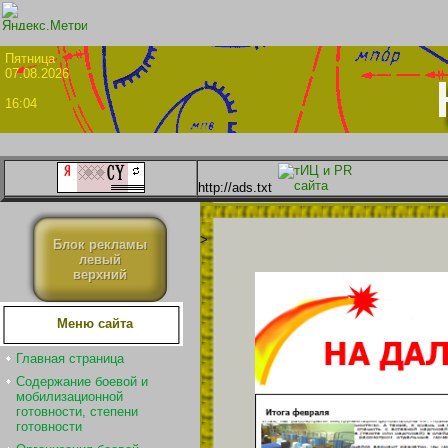
Пятни
07.08.2026
16:04
http://ads.txt
>
Блок рекламы
левый
верхний
Меню сайта
Главная страница
Содержание боевой и
мобилизационной
готовности, степени
готовности