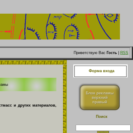
Приветствую Вас
Гость
|
RSS
Форма входа
ламы
Блок рекламы
верхний
правый
тмасс и других материалов,
Поиск