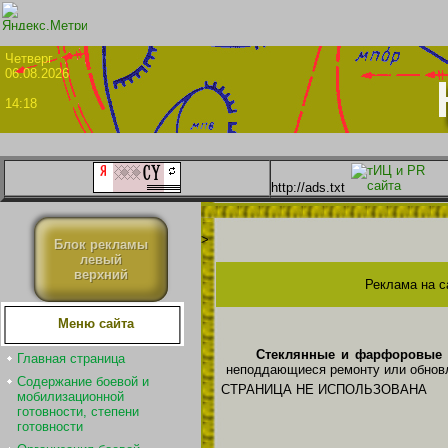
Четве
06.08.2026
14:18
http://ads.txt
>
Блок рекламы
левый
верхний
Реклама на с
Меню сайта
Стеклянные и фарфоровые те
Главная страница
неподдающиеся ремонту или обновл
Содержание боевой и
СТРАНИЦА НЕ ИСПОЛЬЗОВАНА
мобилизационной
готовности, степени
готовности