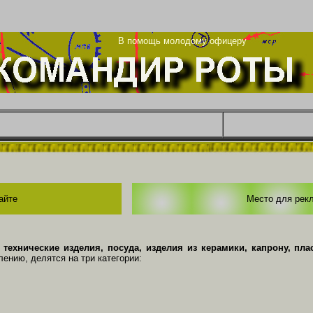
рг
В помощь молодому офицеру
айте
Место для рек
хнические изделия, посуда, изделия из керамики, капрону, плас
ению, делятся на три категории: