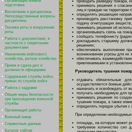
Организация боевой
проводить разведку пожара, о
подготовка
принимать решения о спасан
лиц и граждан на территории 
Воспитание и дисциплина.
определять решающее направл
Непосредственные вопросы
производить расстановку пр
дисциплины
подачу огнетушащих веществ;
Техника роты и вооружение
принимать решения об использ
роты
организовывать связь на пожа
сообщать телефонисту (радио
Работа с документами, в
докладывать старшему должно
частности с секретными
решениях;
документами
обеспечивать выполнение пр
Назначение войскового
возникновении угрозы для их 
хозяйства, ротное хозяйство
обеспечивать взаимодействие
привлекаемыми в установленн
Прием и сдача дел и
должности офицерами
Руководитель тушения пожар
Содержание службы войск,
отдавать обязательные дл
приказ по службе войск
осуществляются боевые дейст
Работа с кадрами
назначать и освобождать от 
получать необходимую для ор
Общие меры безопасности
принимать решения по создан
при прохождении воинской
тушение пожара, а также изме
службы
определять порядок убытия с
Организация работы
При определении необходимых 
Военный юмор
площадь, на которую может ра
Справочные данные
требуемое количество сил д
Каталог сайтов
эвакуации имущества;