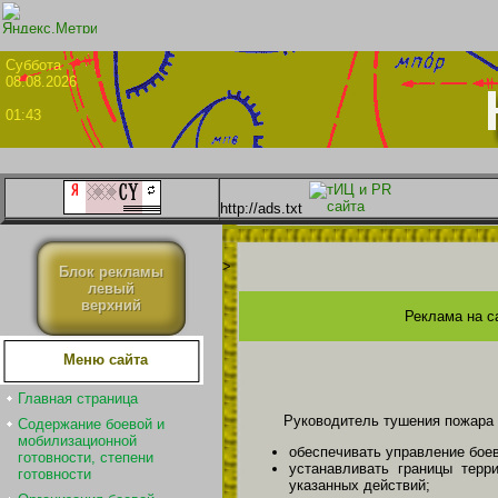
Суббо
08.08.2026
01:43
http://ads.txt
>
Блок рекламы
левый
верхний
Реклама на с
Меню сайта
Главная страница
Руководитель тушения пожара 
Содержание боевой и
мобилизационной
обеспечивать управление бое
готовности, степени
устанавливать границы терр
готовности
указанных действий;