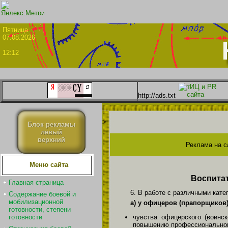
Пятни
07.08.2026
12:12
http://ads.txt
>
Блок рекламы
левый
верхний
Реклама на с
Меню сайта
Воспита
Главная страница
6. В работе с различными кат
Содержание боевой и
мобилизационной
а) у офицеров (прапорщиков)
готовности, степени
готовности
чувства офицерского (воинс
повышению профессиональног