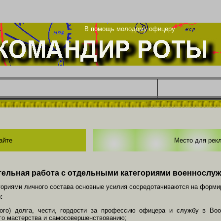
ца
В помощь молодому офицеру
айте
Место для рек
тельная работа с отдельными категориями военнослу
егориями личного состава основные усилия сосредотачиваются на формир
:
кого) долга, чести, гордости за профессию офицера и службу в Во
о мастерства и самосовершенствованию;