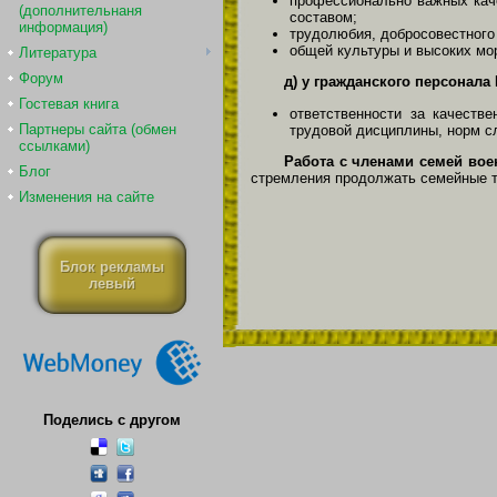
профессионально важных кач
(дополнительнаня
составом;
информация)
трудолюбия, добросовестного
общей культуры и высоких мо
Литература
Форум
д) у гражданского персонал
Гостевая книга
ответственности за качеств
Партнеры сайта (обмен
трудовой дисциплины, норм с
ссылками)
Работа с членами семей во
Блог
стремления продолжать семейные т
Изменения на сайте
Блок рекламы
левый
Поделись с другом