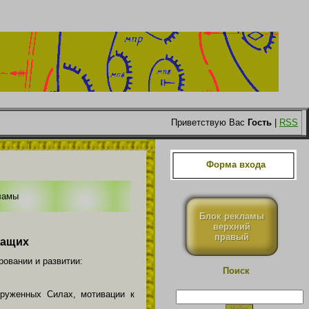
Приветствую Вас
Гость
|
RSS
Форма входа
ламы
Блок рекламы
верхний
правый
жащих
овании и развитии:
Поиск
оруженных Силах, мотивации к