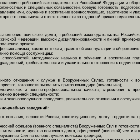
ыполнение требований законодательства Российской Федерации и общ
олжностных и специальных обязанностей, боевую готовность, подготовк
авление ими, обучение и воспитание военнослужащих, заботливое и ува
старшего начальника и ответственности за отданный приказ подчиненны
выполнение воинского долга, требований законодательства Российс
сийской Федерации, высокой дисциплинированности и личной примерн
ыполнению приказа;
ессионализма, компетентности, грамотной эксплуатации и сбережению 
занию помощи сослуживцам;
х способностей, методических навыков в обучении и воспитании под
дразделений, требовательности и уважительного отношения к подчиненн
анного отношения к службе в Вооруженных Силах, готовности к во
присяге, готовности выполнить приказ командира (начальника);
ологических и военно-профессиональных качеств, стремления к пр
оению военной специальности;
и и законопослушного поведения, уважительного отношения к сослуживц
енно-учебных заведений:
ого сознания, верности России, конституционному долгу, гордости за
ессией офицера (военного специалиста) Вооруженных Сил и готовности 
нительности, чувства воинского долга, офицерской (воинской) чести и 
руженных Сил на основе лучших воинских традиций;