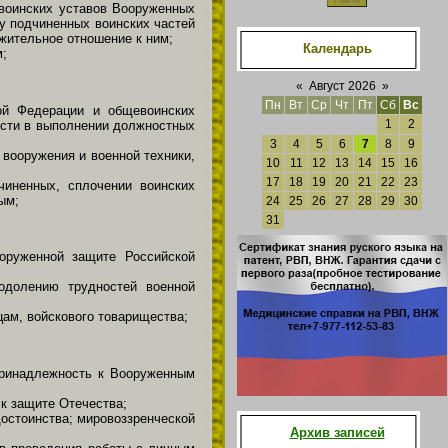
евоинских уставов Вооруженных
у подчиненных воинских частей
жительное отношение к ним;
Календарь
м;
«
Август 2026
»
Пн
Вт
Ср
Чт
Пт
Сб
Вс
кой Федерации и общевоинских
1
2
ости в выполнении должностных
3
4
5
6
7
8
9
вооружения и военной техники,
10
11
12
13
14
15
16
17
18
19
20
21
22
23
чиненных, сплочении воинских
ым;
24
25
26
27
28
29
30
31
оруженной защите Российской
еодолению трудностей военной
ам, войскового товарищества;
 принадлежность к Вооруженным
к защите Отечества;
достоинства; мировоззренческой
Архив записей