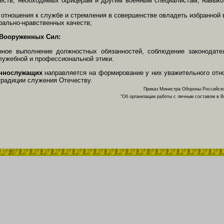
еств, необходимых офицерам и другим военным специалистам, навыко
 отношения к службе и стремления в совершенстве овладеть избранной 
рально-нравственных качеств;
а Вооруженных Сил:
енное выполнение должностных обязанностей, соблюдение законодате
лужебной и профессиональной этики.
еннослужащих
направляется на формирование у них уважительного от
радиции служения Отечеству.
Приказ Министра Обороны Российско
"Об организации работы с личным составом в 