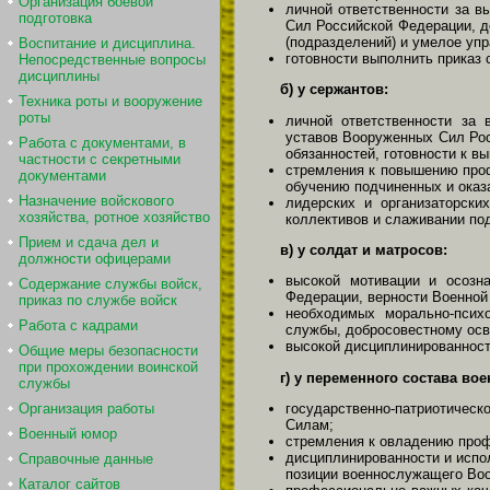
Организация боевой
личной ответственности за в
подготовка
Сил Российской Федерации, д
(подразделений) и умелое упр
Воспитание и дисциплина.
готовности выполнить приказ 
Непосредственные вопросы
дисциплины
б) у сержантов:
Техника роты и вооружение
роты
личной ответственности за 
уставов Вооруженных Сил Рос
Работа с документами, в
обязанностей, готовности к в
частности с секретными
стремления к повышению проф
документами
обучению подчиненных и ока
Назначение войскового
лидерских и организаторски
хозяйства, ротное хозяйство
коллективов и слаживании по
Прием и сдача дел и
в) у солдат и матросов:
должности офицерами
высокой мотивации и осозн
Содержание службы войск,
Федерации, верности Военной 
приказ по службе войск
необходимых морально-псих
Работа с кадрами
службы, добросовестному осв
высокой дисциплинированност
Общие меры безопасности
при прохождении воинской
г) у переменного состава во
службы
Организация работы
государственно-патриотическ
Силам;
Военный юмор
стремления к овладению проф
дисциплинированности и испол
Справочные данные
позиции военнослужащего Воо
Каталог сайтов