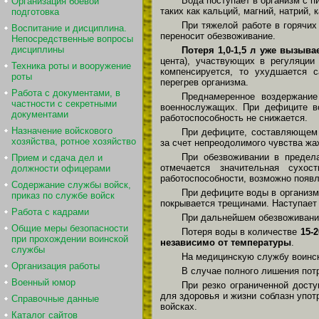
Вода поступает в организм с 
Организация боевой
таких как кальций, магний, натрий, 
подготовка
При тяжелой работе в горячих
Воспитание и дисциплина.
переносит обезвоживание.
Непосредственные вопросы
дисциплины
Потеря 1,0-1,5 л уже вызыва
цента), участвующих в регуляции
Техника роты и вооружение
компенсируется, то ухудшается с
роты
перегрев организма.
Работа с документами, в
Преднамеренное воздержание
частности с секретными
военнослужащих. При дефиците в
документами
работоспособность не снижается.
Назначение войскового
При дефиците, составляюще
хозяйства, ротное хозяйство
за счет непреодолимого чувства жа
При обезвоживании в преде
Прием и сдача дел и
отмечается значительная сухос
должности офицерами
работоспособности, возможно появл
Содержание службы войск,
При дефиците воды в организ
приказ по службе войск
покрывается трещинами. Наступает
Работа с кадрами
При дальнейшем обезвоживании
Общие меры безопасности
Потеря воды в количестве
15-
при прохождении воинской
независимо от температуры
.
службы
На медицинскую службу воинск
Организация работы
В случае полного лишения по
Военный юмор
При резко ограниченной досту
для здоровья и жизни соблазн упо
Справочные данные
войсках.
Каталог сайтов