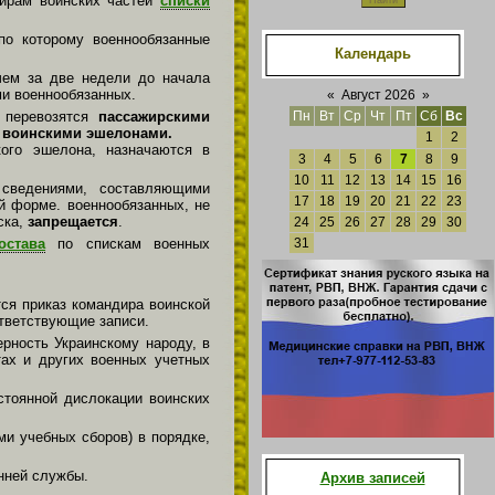
дирам воинских частей
списки
по которому военнообязанные
Календарь
чем за две недели до начала
ми военнообязанных.
«
Август 2026
»
 перевозятся
пассажирскими
Пн
Вт
Ср
Чт
Пт
Сб
Вс
я
воинскими эшелонами.
1
2
кого эшелона, назначаются в
3
4
5
6
7
8
9
10
11
12
13
14
15
16
 сведениями, составляющими
17
18
19
20
21
22
23
й форме. военнообязанных, не
ска,
запрещается
.
24
25
26
27
28
29
30
остава
по спискам военных
31
тся приказ командира воинской
ответствующие записи.
рность Украинскому народу, в
тах и других военных учетных
стоянной дислокации воинских
и учебных сборов) в порядке,
нней службы.
Архив записей