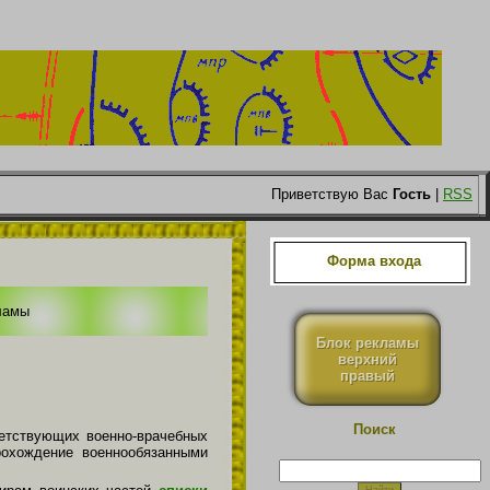
Приветствую Вас
Гость
|
RSS
Форма входа
ламы
Блок рекламы
верхний
правый
Поиск
етствующих военно-врачебных
рохождение военнообязанными