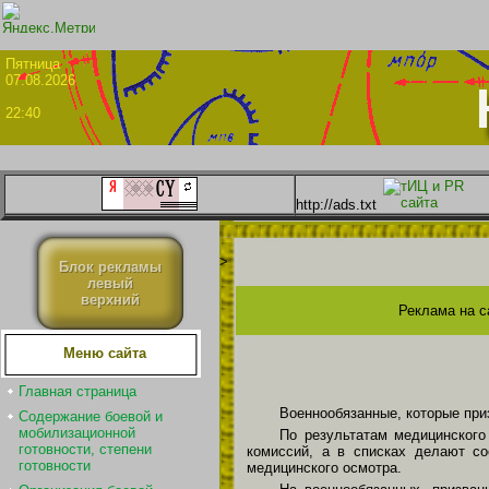
Пятни
07.08.2026
22:40
http://ads.txt
>
Блок рекламы
левый
верхний
Реклама на с
Меню сайта
Главная страница
Военнообязанные, которые при
Содержание боевой и
мобилизационной
По результатам медицинского
готовности, степени
комиссий, а в списках делают с
готовности
медицинского осмотра.