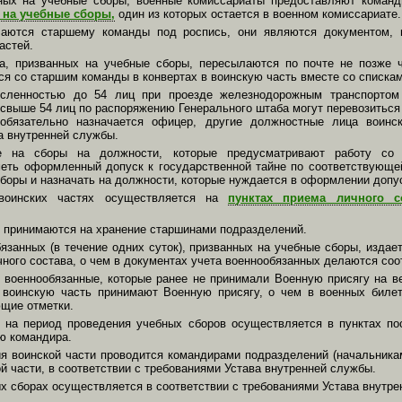
нных на учебные сборы, военные комиссариаты предоставляют коман
 на учебные сборы,
один из которых остается в военном комиссариате.
чаются старшему команды под роспись, они являются документом, 
астей.
а, призванных на учебные сборы, пересылаются по почте не позже 
я со старшим команды в конвертах в воинскую часть вместе со списка
исленностью до 54 лиц при проезде железнодорожным транспортом
свыше 54 лиц по распоряжению Генерального штаба могут перевозитьс
обязательно назначается офицер, другие должностные лица воинс
а внутренней службы.
ые на сборы на должности, которые предусматривают работу со
еть оформленный допуск к государственной тайне по соответствующе
сборы и назначать на должности, которые нуждается в оформлении допу
 воинских частях осуществляется на
пунктах приема личного с
 принимаются на хранение старшинами подразделений.
язанных (в течение одних суток), призванных на учебные сборы, издае
ичного состава, о чем в документах учета военнообязанных делаются со
 военнообязанные, которые ранее не принимали Военную присягу на ве
в воинскую часть принимают Военную присягу, о чем в военных биле
щие отметки.
 на период проведения учебных сборов осуществляется в пунктах по
ю командира.
я воинской части проводится командирами подразделений (начальникам
 части, в соответствии с требованиями Устава внутренней службы.
х сборах осуществляется в соответствии с требованиями Устава внутре