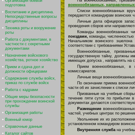
На военнообязанных, призва
Организация боевой
военнообязанных, направленных
подготовка
Списки военнообязанных вру
Воспитание и дисциплина.
передаются командирам воинских ч
Непосредственные вопросы
дисциплины
Личные дела офицеров запас
проведения сборов или направляютс
Техника роты и вооружение
Команды военнообязанных ч
роты
поездами,
команды, численностью 
Работа с документами, в
Начальником воинского эшелона 
частности с секретными
соответствии с требованиями Устав
документами
Военнообязанные, призванн
Назначение войскового
государственную тайну, должны им
хозяйства, ротное хозяйство
имеющих допуска , направлять на 
Прием военнообязанных, в
Прием и сдача дел и
комиссариатов.
должности офицерами
Личные вещи военнообязанных
Содержание службы войск,
приказ по службе войск
По окончании приема военнооб
части об их зачислении к списки л
Работа с кадрами
Призванные на учебные сборы
Общие меры безопасности
течение пяти суток по прибытии 
при прохождении воинской
документах делаются соответствую
службы
Размещение
военнообязанных
Организация работы
частей, учебных центрах по решени
Увольнение их из расположени
Военный юмор
установленном командиром воинской
Справочные данные
Внутренняя служба
на учебны
Каталог сайтов