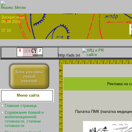
Воскрес
09.08.2026
07:10
http://ads.txt
>
Блок рекламы
левый
верхний
Реклама на с
Меню сайта
Главная страница
Палатка ПМК (палатка медицин
Содержание боевой и
мобилизационной
готовности, степени
готовности