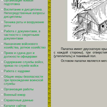
Организация боевой
подготовка
Воспитание и дисциплина.
Непосредственные вопросы
дисциплины
Техника роты и вооружение
роты
Работа с документами, в
частности с секретными
документами
Назначение войскового
хозяйства, ротное хозяйство
Палатка имеет двускатную крыш
с каждой стороны), три отверст
Прием и сдача дел и
(утеплитель) и тканевый пол.
должности офицерами
Остовом палатки является мет
Содержание службы войск,
приказ по службе войск
Работа с кадрами
Общие меры безопасности
при прохождении воинской
службы
Организация работы
Военный юмор
Справочные данные
Каталог сайтов