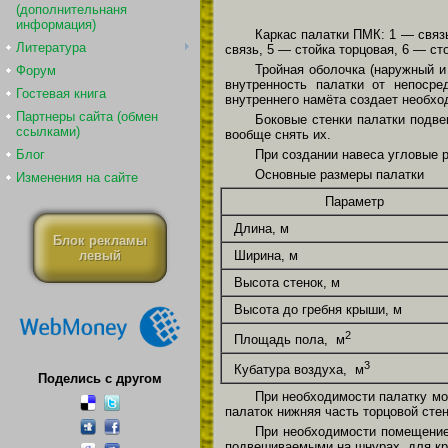
(дополнительнаня
информация)
Каркас палатки ПМК: 1 — связь
Литература
связь, 5 — стойка торцовая, 6 — ст
Тройная оболочка (наружный и
Форум
внутренность палатки от непосре
Гостевая книга
внутреннего намёта создает необх
Партнеры сайта (обмен
Боковые стенки палатки подве
ссылками)
вообще снять их.
При создании навеса угловые р
Блог
Основные размеры палатки
Изменения на сайте
Параметр
Длина, м
Блок рекламы
Ширина, м
левый
Высота стенок, м
Высота до гребня крыши, м
2
Площадь пола, м
3
Кубатура воздуха, м
Поделись с другом
При необходимости палатку м
палаток нижняя часть торцовой стен
При необходимости помещение 
подвешиваемыми на шнурах, для кр