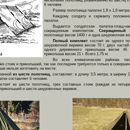
нескольких полотнищ (обыкновенно из шести) с
6 человек.
Размер полотнища палатки 1,8 х 1,8 метра
Каждому солдату и сержанту положено
палатки.
Выдается солдатская палатка-плащ-н
сокращенным комплектом.
Сокращенный 
полотнище весом 1400 г и одна шнуровочная вере
Полный комплект
состоит из одного по
шнуровочной веревки весом 70 г, двух частей
одного деревянного приколыша весом 45 
приколыша весом 21 г. Всего 1,75 кг.
Во всех климатических районах пала
ез стоек и приколышей, так как последние требуются только в совершен
ши нельзя изготовить на месте;
бранной
из шести полотнищ
, составляет: в длину 3,5 метра; в ширину 2
тки составляет 6 человек.
стоит из шести полотнищ, трех составных стоек (каждая из четыре
приколышей и шести шнуровочных веревок.