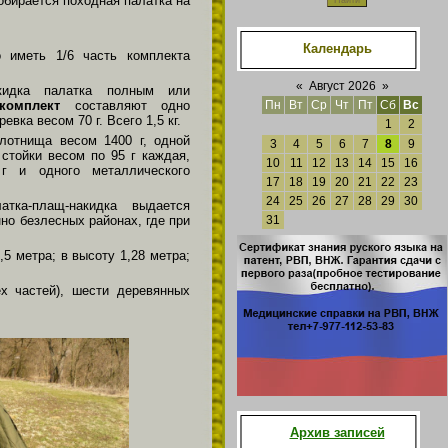
обирается походная палатка на
.
Календарь
 иметь 1/6 часть комплекта
«
Август 2026
»
акидка палатка полным или
комплект
составляют одно
Пн
Вт
Ср
Чт
Пт
Сб
Вс
вка весом 70 г. Всего 1,5 кг.
1
2
лотнища весом 1400 г, одной
3
4
5
6
7
8
9
 стойки весом по 95 г каждая,
10
11
12
13
14
15
16
г и одного металлического
17
18
19
20
21
22
23
24
25
26
27
28
29
30
тка-плащ-накидка выдается
но безлесных районах, где при
31
,5 метра; в высоту 1,28 метра;
х частей), шести деревянных
Архив записей