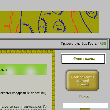
Приветствую Вас
Гость
|
RSS
Форма входа
ламы
Блок рекламы
верхний
правый
наковых квадратных полотнищ,
Поиск
ьзуется как плащ-накидка. Из