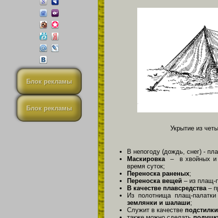
Блок рекламы
Блок рекламы
Укрытие из чет
В непогоду (дождь, снег) - п
Маскировка
– в хвойных и
время суток;
Переноска раненых
;
Переноска вещей
– из плащ-
В качестве плавсредства
– п
Из полотнища плащ-палатк
землянки и шалаши
;
Служит в качестве
подстилки
также можно сделать
подушк