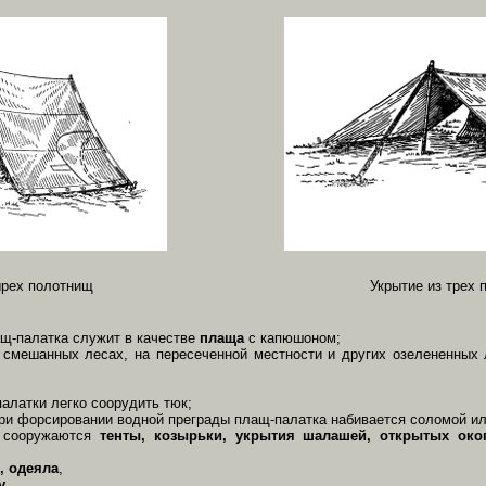
ырех полотнищ
Укрытие из трех
лащ-палатка служит в качестве
плаща
с капюшоном;
 смешанных лесах, на пересеченной местности и других озелененных 
палатки легко соорудить тюк;
ри форсировании водной преграды плащ-палатка набивается соломой ил
и сооружаются
тенты, козырьки, укрытия шалашей, открытых ок
, одеяла
,
у
.