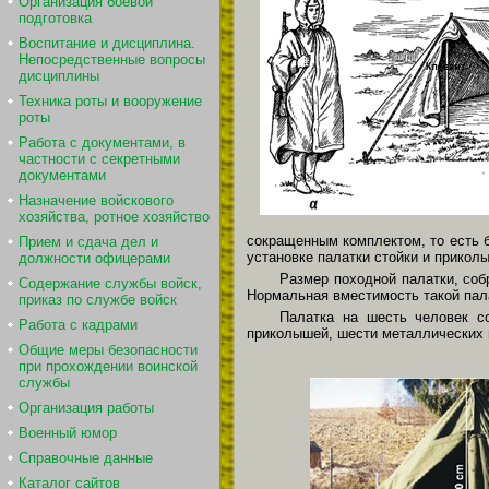
Организация боевой
подготовка
Воспитание и дисциплина.
Непосредственные вопросы
дисциплины
Техника роты и вооружение
роты
Работа с документами, в
частности с секретными
документами
Назначение войскового
хозяйства, ротное хозяйство
сокращенным комплектом, то есть б
Прием и сдача дел и
установке палатки стойки и приколы
должности офицерами
Размер походной палатки, со
Содержание службы войск,
Нормальная вместимость такой пала
приказ по службе войск
Палатка на шесть человек со
Работа с кадрами
приколышей, шести металлических 
Общие меры безопасности
при прохождении воинской
службы
Организация работы
Военный юмор
Справочные данные
Каталог сайтов