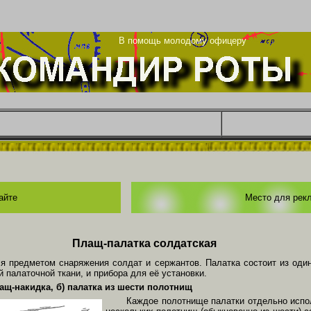
та
В помощь молодому офицеру
айте
Место для рек
Плащ-палатка солдатская
ся предметом снаряжения солдат и сержантов. Палатка состоит из оди
 палаточной ткани, и прибора для её установки.
лащ-накидка, б) палатка из шести полотнищ
Каждое полотнище палатки отдельно испол