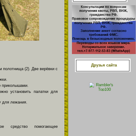
Друзья сайта
м полотнища (2). Две верёвки с
жки.
ле приколышами.
ожно установить палатки для
у для лежания.
ое средство помогающее