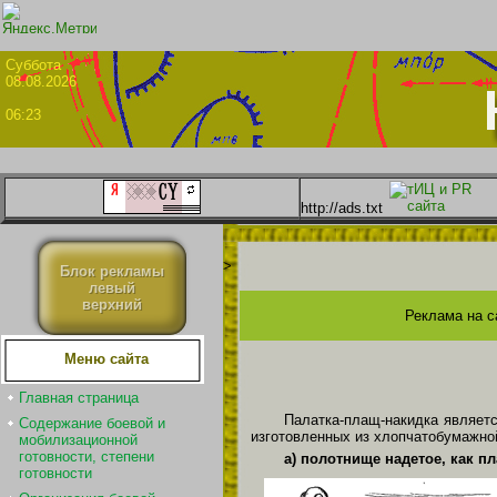
Суббо
08.08.2026
06:23
http://ads.txt
>
Блок рекламы
левый
верхний
Реклама на с
Меню сайта
Главная страница
Палатка-плащ-накидка являет
Содержание боевой и
изготовленных из хлопчатобумажной
мобилизационной
готовности, степени
а) полотнище надетое, как п
готовности