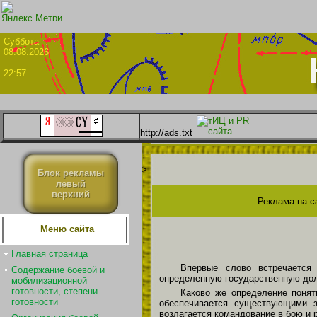
Суббо
08.08.2026
22:57
http://ads.txt
>
Блок рекламы
левый
верхний
Реклама на с
Меню сайта
Главная страница
Впервые слово встречается 
Содержание боевой и
определенную государственную долж
мобилизационной
готовности, степени
Каково же определение понят
готовности
обеспечивается существующими з
возлагается командование в бою и 