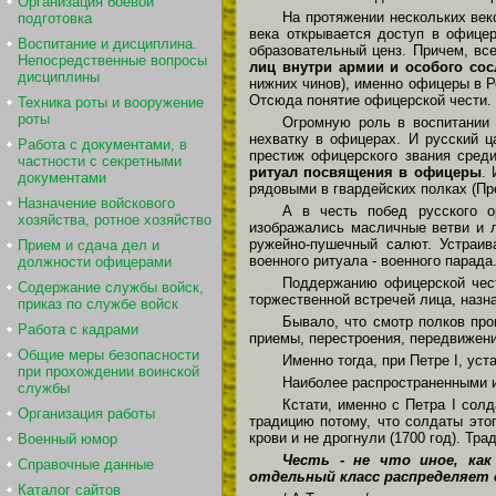
Организация боевой
На протяжении нескольких ве
подготовка
века открывается доступ в офице
Воспитание и дисциплина.
образовательный ценз. Причем, вс
Непосредственные вопросы
лиц внутри армии и особого сос
дисциплины
нижних чинов), именно офицеры в 
Отсюда понятие офицерской чести.
Техника роты и вооружение
роты
Огромную роль в воспитании
нехватку в офицерах. И русский ц
Работа с документами, в
престиж офицерского звания среди
частности с секретными
ритуал посвящения в офицеры
.
документами
рядовыми в гвардейских полках (П
Назначение войскового
А в честь побед русского о
хозяйства, ротное хозяйство
изображались масличные ветви и 
ружейно-пушечный салют. Устраи
Прием и сдача дел и
военного ритуала - военного парада
должности офицерами
Поддержанию офицерской чес
Содержание службы войск,
торжественной встречей лица, назн
приказ по службе войск
Бывало, что смотр полков пр
Работа с кадрами
приемы, перестроения, передвижен
Общие меры безопасности
Именно тогда, при Петре I, ус
при прохождении воинской
Наиболее распространенными 
службы
Кстати, именно с Петра I сол
Организация работы
традицию потому, что солдаты это
крови и не дрогнули (1700 год). Тр
Военный юмор
Честь - не что иное, ка
Справочные данные
отдельный класс распределяет 
Каталог сайтов