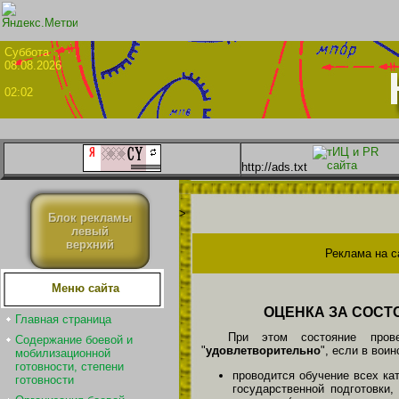
Суббо
08.08.2026
02:02
http://ads.txt
>
Блок рекламы
левый
верхний
Реклама на с
Меню сайта
ОЦЕНКА ЗА СОСТ
Главная страница
При этом состояние прове
Содержание боевой и
"
удовлетворительно
", если в воин
мобилизационной
готовности, степени
проводится обучение всех ка
готовности
государственной подготовки