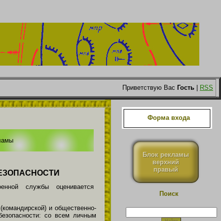
Приветствую Вас
Гость
|
RSS
Форма входа
ламы
Блок рекламы
верхний
правый
БЕЗОПАСНОСТИ
енной службы оценивается
Поиск
(командирской) и общественно-
безопасности: со всем личным