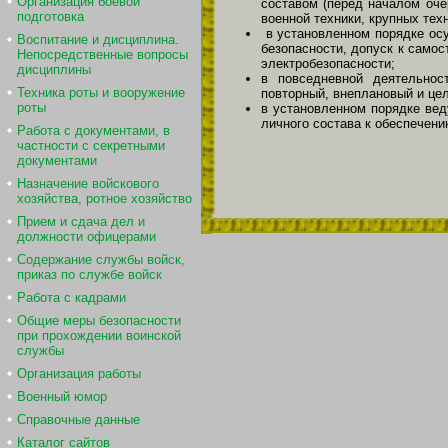
Организация боевой
составом (перед началом оче
подготовка
военной техники, крупных тех
в установленном порядке осу
Воспитание и дисциплина.
безопасности, допуск к само
Непосредственные вопросы
электробезопасности;
дисциплины
в повседневной деятельнос
Техника роты и вооружение
повторный, внеплановый и цел
роты
в установленном порядке ве
личного состава к обеспечен
Работа с документами, в
частности с секретными
документами
Назначение войскового
хозяйства, ротное хозяйство
Прием и сдача дел и
должности офицерами
Содержание службы войск,
приказ по службе войск
Работа с кадрами
Общие меры безопасности
при прохождении воинской
службы
Организация работы
Военный юмор
Справочные данные
Каталог сайтов