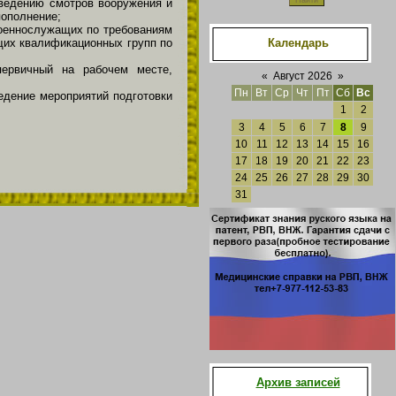
оведению смотров вооружения и
пополнение;
военнослужащих по требованиям
Календарь
щих квалификационных групп по
первичный на рабочем месте,
«
Август 2026
»
Пн
Вт
Ср
Чт
Пт
Сб
Вс
дение мероприятий подготовки
1
2
3
4
5
6
7
8
9
10
11
12
13
14
15
16
17
18
19
20
21
22
23
24
25
26
27
28
29
30
31
Архив записей