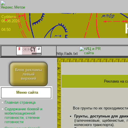
Суббо
08.08.2026
04:50
http://ads.txt
>
Блок рекламы
левый
верхний
Реклама на с
Меню сайта
Главная страница
Все грунты по их проходимости
Содержание боевой и
мобилизационной
Грунты, доступные для дви
готовности, степени
(галечннковые, щебенистые, 
готовности
колесного транспорта).