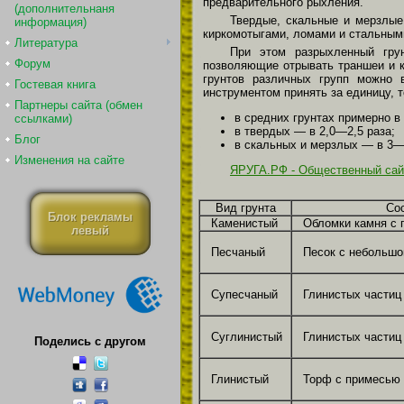
предварительного рыхления.
(дополнительнаня
Твердые, скальные и мерзлые
информация)
киркомотыгами, ломами и стальным
Литература
При этом разрыхленный гру
Форум
позволяющие отрывать траншеи и к
грунтов различных групп можно 
Гостевая книга
инструментом принять за единицу, 
Партнеры сайта (обмен
в средних грунтах примерно в 
ссылками)
в твердых — в 2,0—2,5 раза;
Блог
в скальных и мерзлых — в 3—
Изменения на сайте
ЯРУГА.РФ - Общественный сай
Вид грунта
Сос
Блок рекламы
Каменистый
Обломки камня с 
левый
Песчаный
Песок с небольшо
Супесчаный
Глинистых частиц
Суглинистый
Глинистых частиц
Поделись с другом
Глинистый
Торф с примесью 