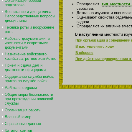
Организация боевой
Определяют
тип местности
подготовка
свойства.
Воспитание и дисциплина.
Детально изучают и оцениваю
Непосредственные вопросы
Оценивают свойства отдельны
дисциплины
задачи.
Определяют их влияние вмест
Техника роты и вооружение
роты
В
наступлении
местности изуч
Работа с документами, в
При организации и совершении
частности с секретными
В наступлении с ходу
документами
В обороне
Назначение войскового
хозяйства, ротное хозяйство
При действии подразделения в 
Прием и сдача дел и
должности офицерами
Содержание службы войск,
приказ по службе войск
Работа с кадрами
Общие меры безопасности
при прохождении воинской
службы
Организация работы
Военный юмор
Справочные данные
Каталог сайтов