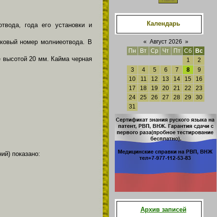
Календарь
твода, года его установки и
дковый номер молниеотвода. В
«
Август 2026
»
Пн
Вт
Ср
Чт
Пт
Сб
Вс
 высотой 20 мм. Кайма черная
1
2
3
4
5
6
7
8
9
10
11
12
13
14
15
16
17
18
19
20
21
22
23
24
25
26
27
28
29
30
31
ий) показано:
Архив записей