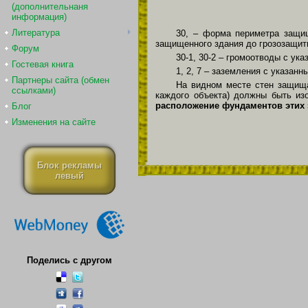
(дополнительнаня
информация)
Литература
30, – форма периметра защищ
защищенного здания до грозозащит
Форум
30-1, 30-2 – громоотводы с ук
Гостевая книга
1, 2, 7 – заземления с указан
Партнеры сайта (обмен
На видном месте стен защища
ссылками)
каждого объекта) должны быть и
расположение фундаментов этих 
Блог
Изменения на сайте
Блок рекламы
левый
Поделись с другом