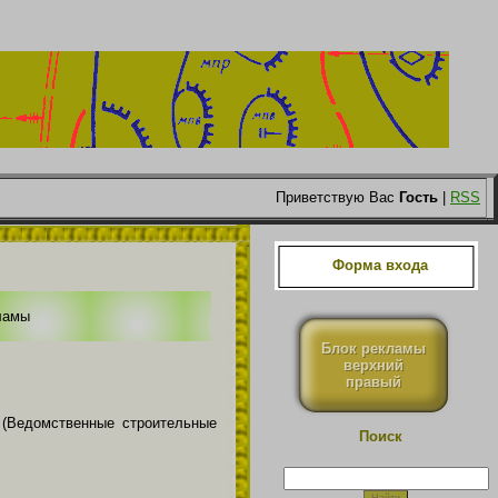
Приветствую Вас
Гость
|
RSS
Форма входа
ламы
Блок рекламы
верхний
правый
 (Ведомственные строительные
Поиск