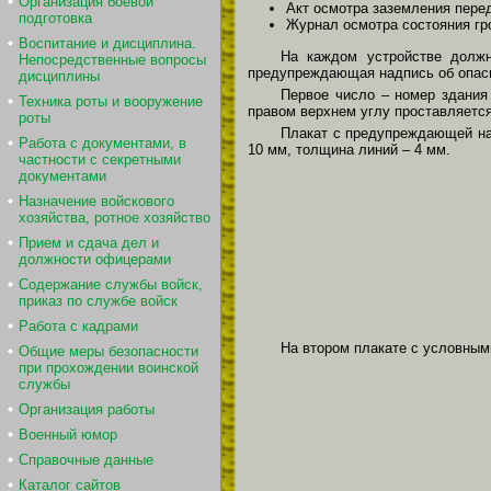
Организация боевой
Акт осмотра заземления перед
подготовка
Журнал осмотра состояния гр
Воспитание и дисциплина.
На каждом устройстве дол
Непосредственные вопросы
предупреждающая надпись об опасн
дисциплины
Первое число – номер здания
Техника роты и вооружение
правом верхнем углу проставляетс
роты
Плакат с предупреждающей на
Работа с документами, в
10 мм, толщина линий – 4 мм.
частности с секретными
документами
Назначение войскового
хозяйства, ротное хозяйство
Прием и сдача дел и
должности офицерами
Содержание службы войск,
приказ по службе войск
Работа с кадрами
На втором плакате с условным
Общие меры безопасности
при прохождении воинской
службы
Организация работы
Военный юмор
Справочные данные
Каталог сайтов