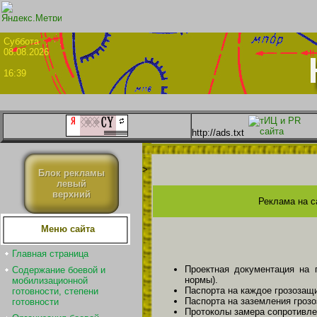
Суббо
08.08.2026
16:39
http://ads.txt
>
Блок рекламы
левый
верхний
Реклама на с
Меню сайта
Главная страница
Проектная документация на 
Содержание боевой и
нормы).
мобилизационной
Паспорта на каждое грозозащи
готовности, степени
Паспорта на заземления гроз
готовности
Протоколы замера сопротивле