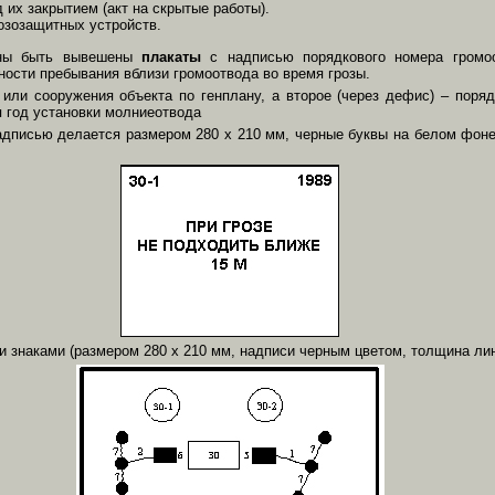
 их закрытием (акт на скрытые работы).
озозащитных устройств.
жны быть вывешены
плакаты
с надписью порядкового номера громоо
ости пребывания вблизи громоотвода во время грозы.
 или сооружения объекта по генплану, а второе (через дефис) – поря
я год установки молниеотвода
дписью делается размером 280 х 210 мм, черные буквы на белом фоне
и знаками (размером 280 х 210 мм, надписи черным цветом, толщина лин