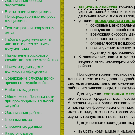
Организация боевой
подготовка
защитные свойства
горного
укрытие живой силы и техни
Воспитание и дисциплина.
движения войск из-за обвалов
Непосредственные вопросы
условия
проходимости горн
дисциплины
основные магистральные
Техника роты и вооружение
пропускная способность
роты
возможная скорость дви
выявляются направлени
Работа с документами, в
определяются возможно
частности с секретными
при изучении маршрута
документами
крутизну и протяженнос
Назначение войскового
В заключение, как и в услов
хозяйства, ротное хозяйство
ведения огня, инженерного об
района.
Прием и сдача дел и
должности офицерами
При оценке горной местности
Содержание службы войск,
данные о состоянии дорог; подроб
приказ по службе войск
систематическим завалам снежными
районе источников воды, о проходим
Работа с кадрами
Для изучения
состояния мес
Общие меры безопасности
его огневых средств, мест соср
при прохождении воинской
Аэроснимки дают более свежие и п
службы
в наглядной форме изменения мес
иметь в виду, что на них горная 
Организация работы
изучать горную местность, но нель
Военный юмор
Для успешного проведения мар
Справочные данные
выбрать кратчайшие и наиболе
Каталог сайтов