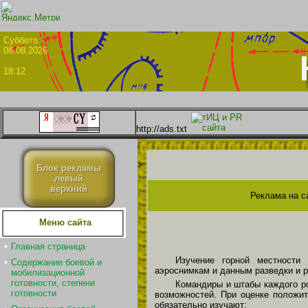
Суббо
08.08.2026
18:12
http://ads.txt
>
Блок рекламы
левый
верхний
Реклама на с
Меню сайта
Главная страница
Изучение горной местности 
Содержание боевой и
аэроснимкам и данным разведки и р
мобилизационной
готовности, степени
Командиры и штабы каждого ро
готовности
возможностей. При оценке положит
обязательно изучают: