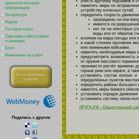
учесть крутизну подъёмов и с
(дополнительнаня
наметить меры по исправлении
информация)
устройству колесных путей;
определить скорость движения
Литература
заграждены ли они вал
Форум
имеются ли разрушения
нет ли на некоторых уч
Гостевая книга
воды или от обвалов сне
Партнеры сайта (обмен
влияние на марш погоды или 
ссылками)
в какой степени противник м
или наземными войсками,
Блог
наметить необходимые меры м
Изменения на сайте
предусмотреть возможность з
от оружия массового поражени
произвести расчёт времени д
горные реки или овраги, а та
Блок рекламы
установить состав колонн 
левый
определённых пунктов местно
определить районы большого п
наметить меры боевого обеспе
установить порядок движения 
установить систему связи кол
ЯРУГА.РФ - Общественный сай
Поделись с другом