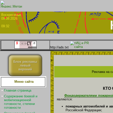
Воскрес
09.08.2026
09:32
http://ads.txt
>
Блок рекламы
левый
верхний
Реклама на с
Меню сайта
КТО
Главная страница
Фондодержателями пожарной
Содержание боевой и
являются:
мобилизационной
готовности, степени
пожарных автомобилей и ав
готовности
Российской Федерации;