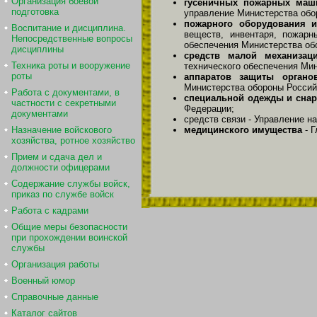
Организация боевой
гусеничных пожарных маш
подготовка
управление Министерства обо
пожарного оборудования 
Воспитание и дисциплина.
веществ, инвентаря, пожарн
Непосредственные вопросы
обеспечения Министерства об
дисциплины
средств малой механизац
Техника роты и вооружение
технического обеспечения Ми
роты
аппаратов защиты органо
Министерства обороны Росси
Работа с документами, в
специальной одежды и снар
частности с секретными
Федерации;
документами
средств связи - Управление 
Назначение войскового
медицинского имущества
- Г
хозяйства, ротное хозяйство
Прием и сдача дел и
должности офицерами
Содержание службы войск,
приказ по службе войск
Работа с кадрами
Общие меры безопасности
при прохождении воинской
службы
Организация работы
Военный юмор
Справочные данные
Каталог сайтов