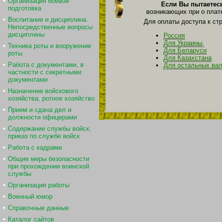
Организация боевой
Если Вы пытаетес
подготовка
возникающих при о плат
Воспитание и дисциплина.
Для оплаты доступа к ст
Непосредственные вопросы
дисциплины
Россия
Для Украины,
Техника роты и вооружение
Для Беларуси
роты
Для Казахстана
Работа с документами, в
Для остальных ва
частности с секретными
документами
Назначение войскового
хозяйства, ротное хозяйство
Прием и сдача дел и
должности офицерами
Содержание службы войск,
приказ по службе войск
Работа с кадрами
Общие меры безопасности
при прохождении воинской
службы
Организация работы
Военный юмор
Справочные данные
Каталог сайтов