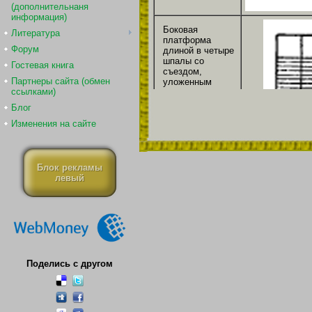
(дополнительнаня
информация)
Боковая
Литература
платформа
Форум
длиной в четыре
шпалы со
Гостевая книга
съездом,
Партнеры сайта (обмен
уложенным
ссылками)
перпендикулярно
пути
Блог
Изменения на сайте
Боковая
платформа
длиной в пять
шпал со
Блок рекламы
съездом,
левый
уложенным
перпендикулярно
пути
Боковая
платформа
длиной в три
шпалы с одним
Поделись с другом
съездом вдоль
пути