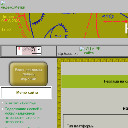
Четве
06.08.2026
17:50
http://ads.txt
>
Блок рекламы
левый
верхний
Реклама на с
Меню сайта
Главная страница
на
Содержание боевой и
мобилизационной
готовности, степени
готовности
Тип платформы