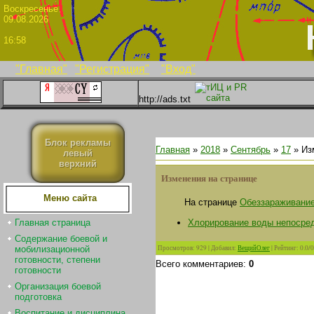
Воскрес
09.08.2026
16:58
"Главная"
"Регистрация"
"Вход"
http://ads.txt
Блок рекламы
Главная
»
2018
»
Сентябрь
»
17
» Из
левый
верхний
Изменения на странице
Меню сайта
На странице
Обеззараживани
Хлорирование воды непосре
Главная страница
Содержание боевой и
Просмотров
:
929
|
Добавил
:
ВещийОлег
|
Рейтинг
:
0.0
/
0
мобилизационной
готовности, степени
Всего комментариев
:
0
готовности
Организация боевой
подготовка
Воспитание и дисциплина.