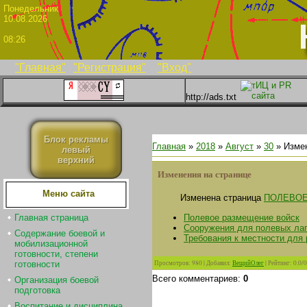
Понедел
10.08.2026
08:26
"Главная"
"Регистрация"
"Вход"
http://ads.txt
Блок рекламы
Главная
»
2018
»
Август
»
30
» Измен
левый
верхний
Изменения на странице
Меню сайта
Изменена страница
ПОЛЕВОЕ
Полевое размещение войск
Главная страница
Сооружения для полевых ла
Содержание боевой и
Требования к местности для 
мобилизационной
готовности, степени
Просмотров
:
980
|
Добавил
:
ВещийОлег
|
Рейтинг
:
0.0
/
0
готовности
Всего комментариев
:
0
Организация боевой
подготовка
Воспитание и дисциплина.