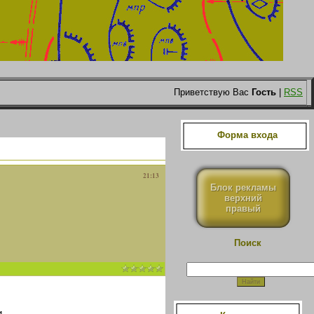
Приветствую Вас
Гость
|
RSS
Форма входа
21:13
Блок рекламы
верхний
правый
Поиск
.