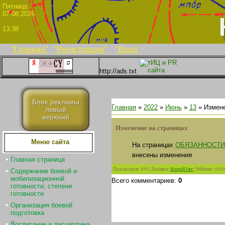
Пятни
07.08.2026
13:38
"Главная"
"Регистрация"
"Вход"
http://ads.txt
Блок рекламы
Главная
»
2022
»
Июнь
»
13
» Измене
левый
верхний
Изменение на страницах
Меню сайта
На страницах
ОБЯЗАННОСТИ
внесены изменения
Главная страница
Просмотров
:
454
|
Добавил
:
ВещийОлег
|
Рейтинг
:
0.0
/
0
Содержание боевой и
мобилизационной
Всего комментариев
:
0
готовности, степени
готовности
Организация боевой
подготовка
Воспитание и дисциплина.