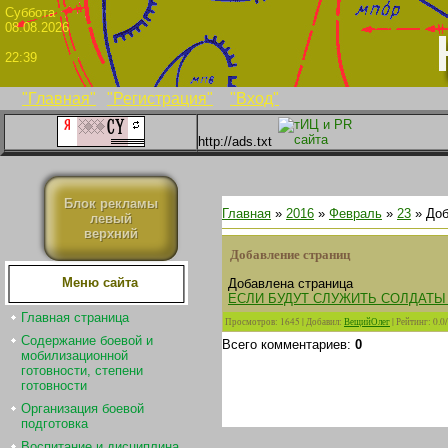
Суббо
08.08.2026
22:39
"Главная"
"Регистрация"
"Вход"
http://ads.txt
Блок рекламы
Главная
»
2016
»
Февраль
»
23
» Доб
левый
верхний
Добавление страниц
Меню сайта
Добавлена страница
ЕСЛИ БУДУТ СЛУЖИТЬ СОЛДАТЫ
Главная страница
Просмотров
:
1645
|
Добавил
:
ВещийОлег
|
Рейтинг
:
0.0
/
Содержание боевой и
Всего комментариев
:
0
мобилизационной
готовности, степени
готовности
Организация боевой
подготовка
Воспитание и дисциплина.