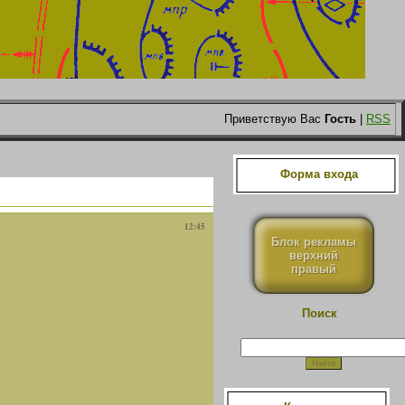
Приветствую Вас
Гость
|
RSS
Форма входа
12:45
Блок рекламы
верхний
правый
Поиск