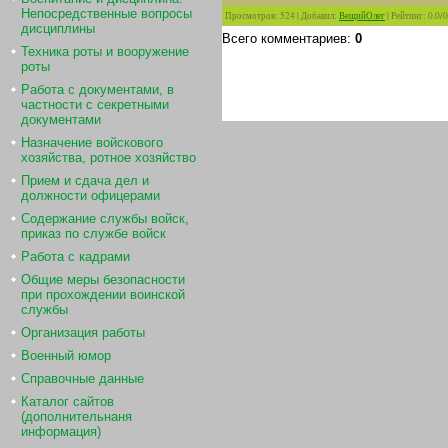
Непосредственные вопросы
Просмотров
:
524
|
Добавил
:
ВещийОлег
|
Рейтинг
:
0.0
/
0
дисциплины
Всего комментариев
:
0
Техника роты и вооружение
роты
Работа с документами, в
частности с секретными
документами
Назначение войскового
хозяйства, ротное хозяйство
Прием и сдача дел и
должности офицерами
Содержание службы войск,
приказ по службе войск
Работа с кадрами
Общие меры безопасности
при прохождении воинской
службы
Организация работы
Военный юмор
Справочные данные
Каталог сайтов
(дополнительнаня
информация)