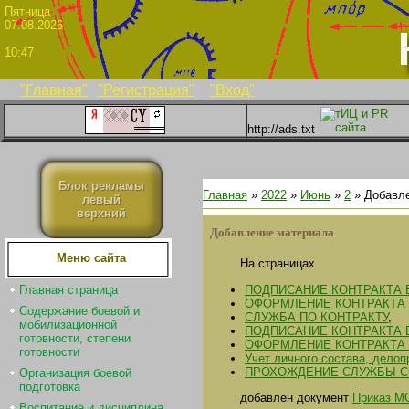
Пятни
07.08.2026
10:47
"Главная"
"Регистрация"
"Вход"
http://ads.txt
Блок рекламы
Главная
»
2022
»
Июнь
»
2
» Добавл
левый
верхний
Добавление материала
Меню сайта
На страницах
ПОДПИСАНИЕ КОНТРАКТА 
Главная страница
ОФОРМЛЕНИЕ КОНТРАКТА 
Содержание боевой и
СЛУЖБА ПО КОНТРАКТУ
,
мобилизационной
ПОДПИСАНИЕ КОНТРАКТА
готовности, степени
ОФОРМЛЕНИЕ КОНТРАКТА 
готовности
Учет личного состава, делоп
ПРОХОЖДЕНИЕ СЛУЖБЫ С
Организация боевой
подготовка
добавлен документ
Приказ М
Воспитание и дисциплина.