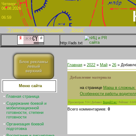
Четве
06.08.2026
06:59
"Главная"
"Регистрация"
"Вход"
http://ads.txt
Блок рекламы
Главная
»
2022
»
Май
»
26
» Добавле
левый
верхний
Добавление материала
Меню сайта
на странице
Марш в сложных 
Особенности работы водителя
Главная страница
Просмотров
:
514
|
Добавил
:
ВещийОлег
|
Рейтинг
:
0.0
/
0
Содержание боевой и
мобилизационной
Всего комментариев
:
0
готовности, степени
готовности
Организация боевой
подготовка
Воспитание и дисциплина.