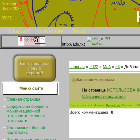
Четве
06.08.2026
05:27
"Главная"
"Регистрация"
"Вход"
http://ads.txt
Блок рекламы
Главная
»
2022
»
Май
»
26
» Добавле
левый
верхний
Добавление материала
Меню сайта
На странице
ИСПОЛЬЗОВАНИ
Обязанности водителя
Главная страница
Просмотров
:
538
|
Добавил
:
ВещийОлег
|
Рейтинг
:
0.0
/
0
Содержание боевой и
мобилизационной
Всего комментариев
:
0
готовности, степени
готовности
Организация боевой
подготовка
Воспитание и дисциплина.