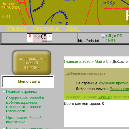
Четве
06.08.2026
20:11
"Главная"
"Регистрация"
"Вход"
http://ads.txt
Блок рекламы
Главная
»
2020
»
Май
»
8
» Добавлен
левый
верхний
Добавление материала
Меню сайта
На странице
Изучение проход
Добавлена ссылка
Расчёт ск
Главная страница
Просмотров
:
673
|
Добавил
:
ВещийОлег
|
Рейтинг
:
0.0
/
0
Содержание боевой и
мобилизационной
Всего комментариев
:
0
готовности, степени
готовности
Организация боевой
подготовка
Воспитание и дисциплина.