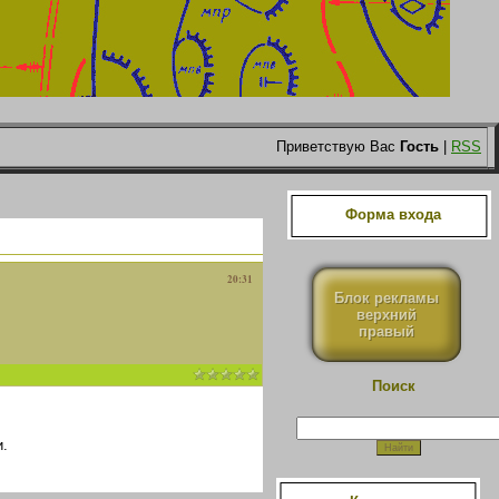
Приветствую Вас
Гость
|
RSS
Форма входа
20:31
Блок рекламы
верхний
правый
Поиск
.