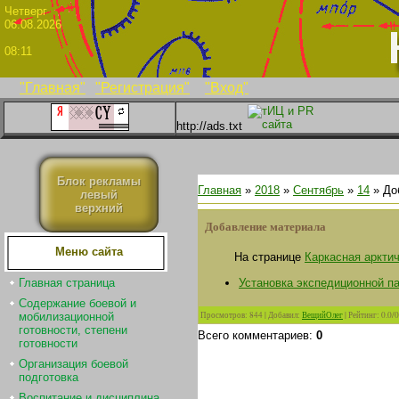
Четве
06.08.2026
08:11
"Главная"
"Регистрация"
"Вход"
http://ads.txt
Блок рекламы
Главная
»
2018
»
Сентябрь
»
14
» До
левый
верхний
Добавление материала
Меню сайта
На странице
Каркасная аркти
Установка экспедиционной п
Главная страница
Содержание боевой и
Просмотров
:
844
|
Добавил
:
ВещийОлег
|
Рейтинг
:
0.0
/
0
мобилизационной
готовности, степени
Всего комментариев
:
0
готовности
Организация боевой
подготовка
Воспитание и дисциплина.