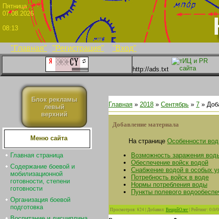
Пятни
07.08.2026
08:13
"Главная"
"Регистрация"
"Вход"
http://ads.txt
Блок рекламы
Главная
»
2018
»
Сентябрь
»
7
» Доб
левый
верхний
Добавление материала
Меню сайта
На странице
Особенности вод
Возможность заражения вод
Главная страница
Обеспечение войск водой
Содержание боевой и
Снабжение водой в особых у
мобилизационной
Потребность войск в воде
готовности, степени
Нормы потребления воды
готовности
Пункты полевого водообеспе
Организация боевой
подготовка
Просмотров
:
824
|
Добавил
:
ВещийОлег
|
Рейтинг
:
0.0
/
0
Воспитание и дисциплина.