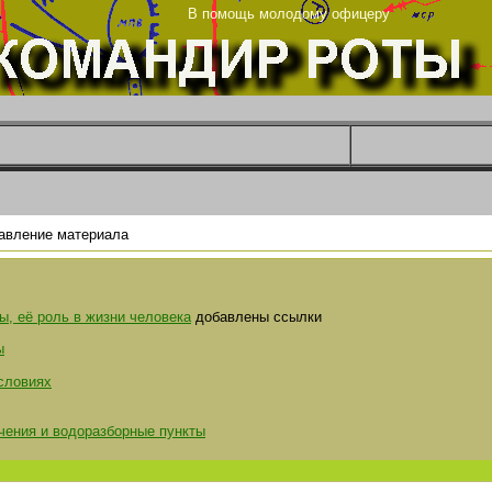
ца
В помощь молодому офицеру
авление материала
ы, её роль в жизни человека
добавлены ссылки
ы
словиях
чения и водоразборные пункты