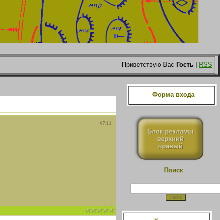
Приветствую Вас
Гость
|
RSS
Форма входа
07:11
Блок рекламы
верхний
правый
Поиск