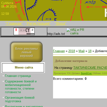
Суббо
08.08.2026
12:59
"Главная"
"Регистрация"
"Вход"
http://ads.txt
Блок рекламы
Главная
»
2018
»
Май
»
18
» Добавле
левый
верхний
Добавление материала
Меню сайта
На страницу
ТАКТИЧЕСКИЕ РАСЧ
Просмотров
:
928
|
Добавил
:
ВещийОлег
|
Рейтинг
:
0.0
/
0
Главная страница
Всего комментариев
:
0
Содержание боевой и
мобилизационной
готовности, степени
готовности
Организация боевой
подготовка
Воспитание и дисциплина.