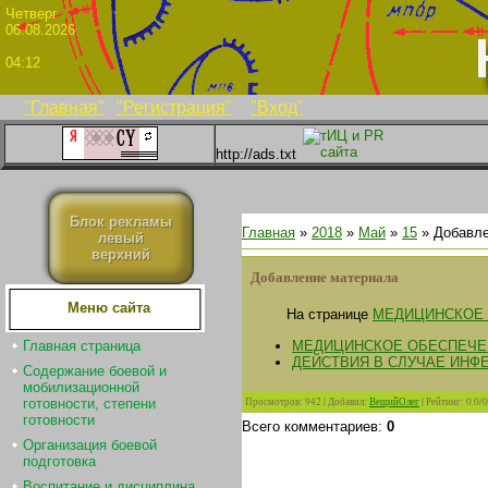
Четве
06.08.2026
04:12
"Главная"
"Регистрация"
"Вход"
http://ads.txt
Блок рекламы
Главная
»
2018
»
Май
»
15
» Добавле
левый
верхний
Добавление материала
Меню сайта
На странице
МЕДИЦИНСКОЕ 
МЕДИЦИНСКОЕ ОБЕСПЕЧЕ
Главная страница
ДЕЙСТВИЯ В СЛУЧАЕ ИН
Содержание боевой и
мобилизационной
Просмотров
:
942
|
Добавил
:
ВещийОлег
|
Рейтинг
:
0.0
/
0
готовности, степени
готовности
Всего комментариев
:
0
Организация боевой
подготовка
Воспитание и дисциплина.