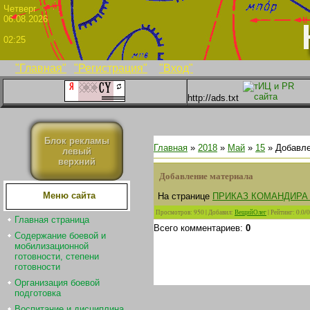
Четве
06.08.2026
02:25
"Главная"
"Регистрация"
"Вход"
http://ads.txt
Блок рекламы
Главная
»
2018
»
Май
»
15
» Добавле
левый
верхний
Добавление материала
Меню сайта
На странице
ПРИКАЗ КОМАНДИРА
Просмотров
:
950
|
Добавил
:
ВещийОлег
|
Рейтинг
:
0.0
/
0
Главная страница
Всего комментариев
:
0
Содержание боевой и
мобилизационной
готовности, степени
готовности
Организация боевой
подготовка
Воспитание и дисциплина.