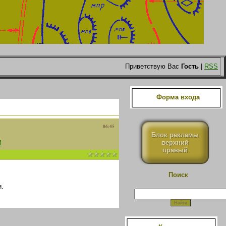
Приветствую Вас
Гость
|
RSS
Форма входа
06:45
Блок рекламы
верхний
М
правый
Поиск
.