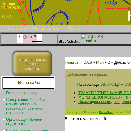
Четве
06.08.2026
17:53
"Главная"
"Регистрация"
"Вход"
http://ads.txt
Блок рекламы
Главная
»
2018
»
Май
»
2
» Добавлен
левый
верхний
Добавление материала
Меню сайта
На странице
ЭВАКУАЦИЯ ВО
ТРАНСПОРТИРОВАНИЕ ПО
Главная страница
МЕРЫ БЕЗОПАСНОСТИ ПР
Содержание боевой и
Эвакуационные подразделени
мобилизационной
готовности, степени
Просмотров
:
894
|
Добавил
:
ВещийОлег
|
Рейтинг
:
0.0
/
0
готовности
Всего комментариев
:
0
Организация боевой
подготовка
Воспитание и дисциплина.