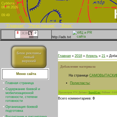
Суббо
08.08.2026
09:49
"Главная"
"Регистрация"
"Вход"
http://ads.txt
Блок рекламы
Главная
»
2018
»
Апрель
»
21
» Доба
левый
верхний
Добавление материала
Меню сайта
На странице
САМОВЫТАСКИ
Полиспасты
;
Главная страница
Содержание боевой и
Просмотров
:
974
|
Добавил
:
ВещийОлег
|
Рейтинг
:
0.0
/
0
мобилизационной
готовности, степени
Всего комментариев
:
0
готовности
Организация боевой
подготовка
Воспитание и дисциплина.