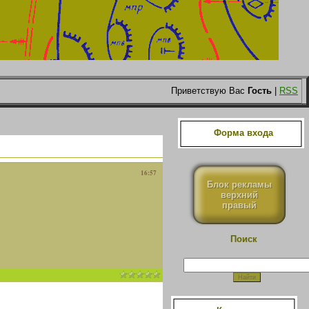
Приветствую Вас
Гость
|
RSS
Форма входа
16:57
Блок рекламы
верхний
правый
Поиск