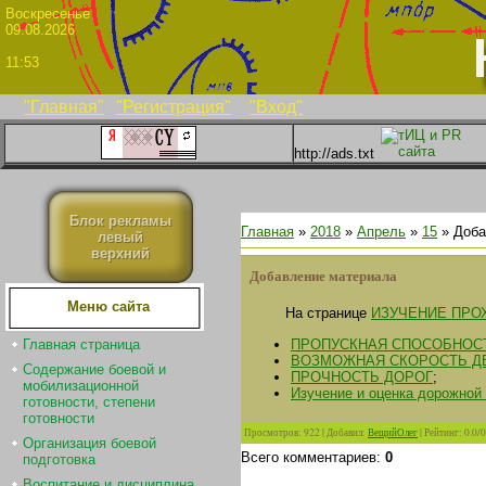
Воскрес
09.08.2026
11:53
"Главная"
"Регистрация"
"Вход"
http://ads.txt
Блок рекламы
Главная
»
2018
»
Апрель
»
15
» Доба
левый
верхний
Добавление материала
Меню сайта
На странице
ИЗУЧЕНИЕ ПРО
ПРОПУСКНАЯ СПОСОБНОС
Главная страница
ВОЗМОЖНАЯ СКОРОСТЬ Д
Содержание боевой и
ПРОЧНОСТЬ ДОРОГ
;
мобилизационной
Изучение и оценка дорожной
готовности, степени
готовности
Просмотров
:
922
|
Добавил
:
ВещийОлег
|
Рейтинг
:
0.0
/
0
Организация боевой
Всего комментариев
:
0
подготовка
Воспитание и дисциплина.