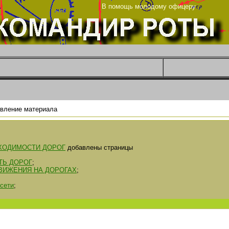
енье
В помощь молодому офицеру
вление материала
ХОДИМОСТИ ДОРОГ
добавлены страницы
ТЬ ДОРОГ
;
ВИЖЕНИЯ НА ДОРОГАХ
;
 сети
;