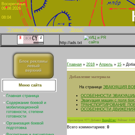
Воскрес
09.08.2026
08:04
"Главная"
"Регистрация"
"Вход"
http://ads.txt
Блок рекламы
Главная
»
2018
»
Апрель
»
15
» Доба
левый
верхний
Добавление материала
Меню сайта
На странице
ЭВАКУАЦИЯ ВО
ОСОБЕННОСТИ ЭВАКУАЦИ
Главная страница
Эвакуация машин с поля боя
Содержание боевой и
ТРАНСПОРТИРОВАНИЕ ПО
мобилизационной
ОСОБЕННОСТИ ДВИЖЕНИЯ
готовности, степени
готовности
Просмотров
:
927
|
Добавил
:
ВещийОлег
|
Рейтинг
:
0.0
/
0
Организация боевой
Всего комментариев
:
0
подготовка
Воспитание и дисциплина.