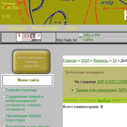
Пятни
07.08.2026
11:52
"Главная"
"Регистрация"
"Вход"
http://ads.txt
Блок рекламы
Главная
»
2018
»
Февраль
»
15
» Доб
левый
верхний
Добавление материала
Меню сайта
На странице
ЗИП И ЕГО СО
Заявка для пополнения ЗИП
Главная страница
Содержание боевой и
Просмотров
:
1036
|
Добавил
:
ВещийОлег
|
Рейтинг
:
0.0
/
мобилизационной
готовности, степени
Всего комментариев
:
0
готовности
Организация боевой
подготовка
Воспитание и дисциплина.