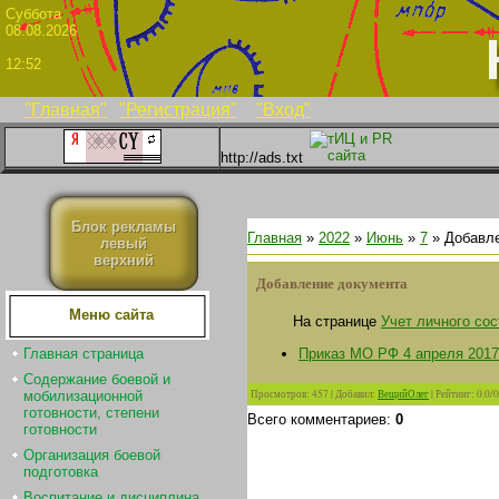
Суббо
08.08.2026
12:52
"Главная"
"Регистрация"
"Вход"
http://ads.txt
Блок рекламы
Главная
»
2022
»
Июнь
»
7
» Добавле
левый
верхний
Добавление документа
Меню сайта
На странице
Учет личного со
Приказ МО РФ 4 апреля 2017
Главная страница
Содержание боевой и
Просмотров
:
457
|
Добавил
:
ВещийОлег
|
Рейтинг
:
0.0
/
0
мобилизационной
готовности, степени
Всего комментариев
:
0
готовности
Организация боевой
подготовка
Воспитание и дисциплина.